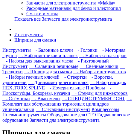
Запчасти для электроинструмента «Makita»
Расходные материалы для бензо и электропил
Смазки и масла
Показать все Запчасти для электроинструмента
Инструменты
Шприцы для смазки
Инструменты
- Балонные ключи
- Головки
- Моторная
группа
- Набор метчиков и плашек
- Набор экстракторов
- Насосы для выкачивания масла
- Рихтовочный
Инструмент
- Сальники резиновые
- Свечные ключи
-
Трещотки
- Шприцы для смазки
- Наборы инструментов
- Наборы гаечных ключей
- Отвертки
- Воротки,
удлинители
- Динамометрический ключ
- Набор насадок
HEX,TORX,SPLINE
- Измерительные Приборы
-
Плоскогубцы, Бокорезы, кусачки
- Стенды для инжекторов
- Съёмники
- Влагомеры
- СПЕЦИНСТРУМЕНТ СНГ
-
Комплект для обслуживания тормозных цилиндров
универсальный
- Слесарный инструмент
Компрессоры
Пневмоинструменты
Оборудование для СТО
Гидравлическое
обрудование
Запчасти для электроинструмента
Шприцы для смазки