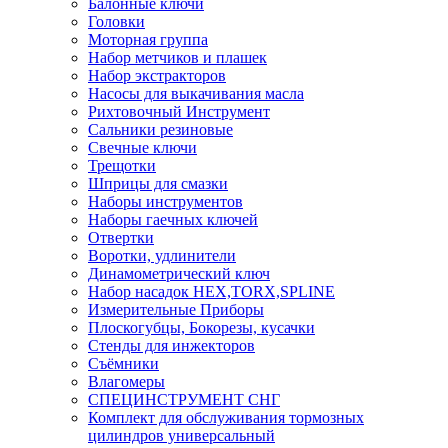
Балонные ключи
Головки
Моторная группа
Набор метчиков и плашек
Набор экстракторов
Насосы для выкачивания масла
Рихтовочный Инструмент
Сальники резиновые
Свечные ключи
Трещотки
Шприцы для смазки
Наборы инструментов
Наборы гаечных ключей
Отвертки
Воротки, удлинители
Динамометрический ключ
Набор насадок HEX,TORX,SPLINE
Измерительные Приборы
Плоскогубцы, Бокорезы, кусачки
Стенды для инжекторов
Съёмники
Влагомеры
СПЕЦИНСТРУМЕНТ СНГ
Комплект для обслуживания тормозных
цилиндров универсальный