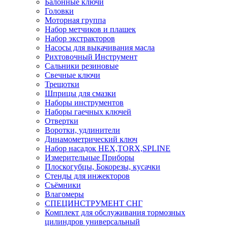
Балонные ключи
Головки
Моторная группа
Набор метчиков и плашек
Набор экстракторов
Насосы для выкачивания масла
Рихтовочный Инструмент
Сальники резиновые
Свечные ключи
Трещотки
Шприцы для смазки
Наборы инструментов
Наборы гаечных ключей
Отвертки
Воротки, удлинители
Динамометрический ключ
Набор насадок HEX,TORX,SPLINE
Измерительные Приборы
Плоскогубцы, Бокорезы, кусачки
Стенды для инжекторов
Съёмники
Влагомеры
СПЕЦИНСТРУМЕНТ СНГ
Комплект для обслуживания тормозных
цилиндров универсальный