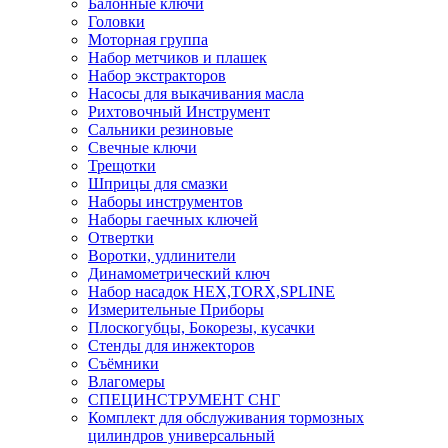
Балонные ключи
Головки
Моторная группа
Набор метчиков и плашек
Набор экстракторов
Насосы для выкачивания масла
Рихтовочный Инструмент
Сальники резиновые
Свечные ключи
Трещотки
Шприцы для смазки
Наборы инструментов
Наборы гаечных ключей
Отвертки
Воротки, удлинители
Динамометрический ключ
Набор насадок HEX,TORX,SPLINE
Измерительные Приборы
Плоскогубцы, Бокорезы, кусачки
Стенды для инжекторов
Съёмники
Влагомеры
СПЕЦИНСТРУМЕНТ СНГ
Комплект для обслуживания тормозных
цилиндров универсальный