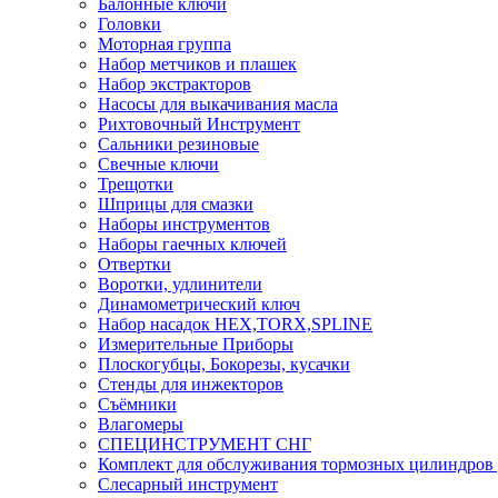
Балонные ключи
Головки
Моторная группа
Набор метчиков и плашек
Набор экстракторов
Насосы для выкачивания масла
Рихтовочный Инструмент
Сальники резиновые
Свечные ключи
Трещотки
Шприцы для смазки
Наборы инструментов
Наборы гаечных ключей
Отвертки
Воротки, удлинители
Динамометрический ключ
Набор насадок HEX,TORX,SPLINE
Измерительные Приборы
Плоскогубцы, Бокорезы, кусачки
Стенды для инжекторов
Съёмники
Влагомеры
СПЕЦИНСТРУМЕНТ СНГ
Комплект для обслуживания тормозных цилиндров
Слесарный инструмент