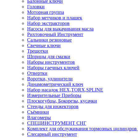
Балонные ключи
Головки
Моторная группа
Набор метчиков и плашек
Набор экстракторов
Насосы для выкачивания масла
Рихтовочный Инструмент
Сальники резиновые
Свечные ключи
Трещотки
Шприцы для смазки
Наборы инструментов
Наборы гаечных ключей
Отвертки
Воротки, удлинители
Динамометрический ключ
Набор насадок HEX,TORX,SPLINE
Измерительные Приборы
Плоскогубцы, Бокорезы, кусачки
Стенды для инжекторов
Съёмники
Влагомеры
СПЕЦИНСТРУМЕНТ СНГ
Комплект для обслуживания тормозных цилиндров
Слесарный инструмент