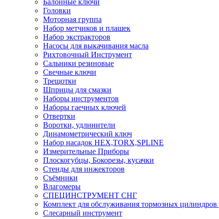
Балонные ключи
Головки
Моторная группа
Набор метчиков и плашек
Набор экстракторов
Насосы для выкачивания масла
Рихтовочный Инструмент
Сальники резиновые
Свечные ключи
Трещотки
Шприцы для смазки
Наборы инструментов
Наборы гаечных ключей
Отвертки
Воротки, удлинители
Динамометрический ключ
Набор насадок HEX,TORX,SPLINE
Измерительные Приборы
Плоскогубцы, Бокорезы, кусачки
Стенды для инжекторов
Съёмники
Влагомеры
СПЕЦИНСТРУМЕНТ СНГ
Комплект для обслуживания тормозных цилиндров
Слесарный инструмент