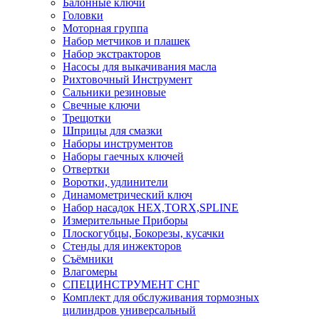
Балонные ключи
Головки
Моторная группа
Набор метчиков и плашек
Набор экстракторов
Насосы для выкачивания масла
Рихтовочный Инструмент
Сальники резиновые
Свечные ключи
Трещотки
Шприцы для смазки
Наборы инструментов
Наборы гаечных ключей
Отвертки
Воротки, удлинители
Динамометрический ключ
Набор насадок HEX,TORX,SPLINE
Измерительные Приборы
Плоскогубцы, Бокорезы, кусачки
Стенды для инжекторов
Съёмники
Влагомеры
СПЕЦИНСТРУМЕНТ СНГ
Комплект для обслуживания тормозных
цилиндров универсальный